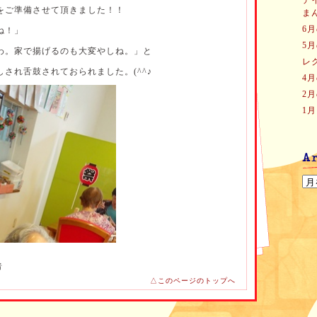
デ
をご準備させて頂きました！！
ま
6
ね！」
5
わ。家で揚げるのも大変やしね。」と
レ
され舌鼓されておられました。(^^♪
4
2
1
者
△このページのトップへ