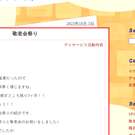
2023年10月 5日
敬老会祭り
デイサービス活動内容
。
その
猛暑だったので
デイ
改善
肌寒く感じますね。
も残すところ残り3ヶ月！！
ょう！！
会祭りの紹介です。
SP
敬
祭りと敬老会のお祝いをしました♪
職
でしたが、