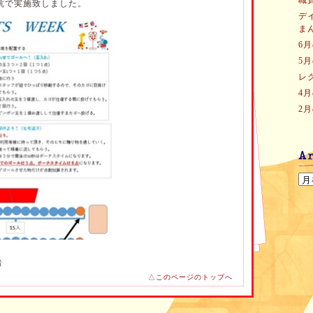
職
抗で実施致しました。
デ
ま
6
5
レ
4
2
者
△このページのトップへ
ールへ！(玉入れ)