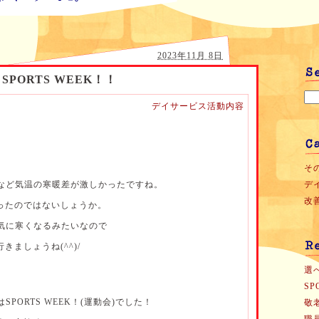
2023年11月 8日
SPORTS WEEK！！
デイサービス活動内容
。
その
るなど気温の寒暖差が激しかったですね。
デイ
改善
ったのではないしょうか。
一気に寒くなるみたいなので
ましょうね(^^)/
選
SP
SPORTS WEEK！(運動会)でした！
敬