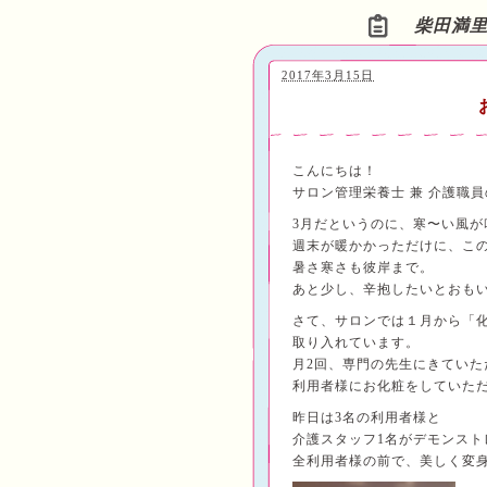
柴田満
2017年3月15日
こんにちは！
サロン管理栄養士 兼 介護職
3月だというのに、寒〜い風が
週末が暖かかっただけに、こ
暑さ寒さも彼岸まで。
あと少し、辛抱したいとおもいます
さて、サロンでは１月から「
取り入れています。
月2回、専門の先生にきていた
利用者様にお化粧をしていた
昨日は3名の利用者様と
介護スタッフ1名がデモンスト
全利用者様の前で、美しく変