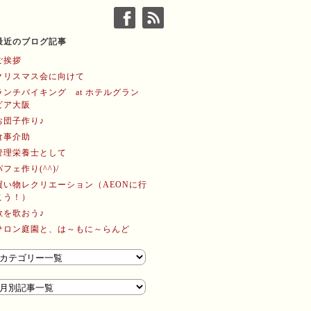
最近のブログ記事
ご挨拶
クリスマス会に向けて
ランチバイキング at ホテルグラン
ビア大阪
お団子作り♪
食事介助
管理栄養士として
パフェ作り(^^)/
買い物レクリエーション（AEONに行
こう！）
歌を歌おう♪
サロン庭園と、は～もに～らんど