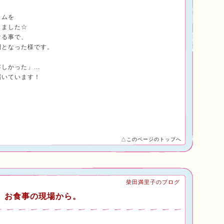
イムを
りました☆
ける事で、
間となった様です。
」
かった」...
届いています！
△このページのトップへ
柴田満里子のブログ
お食事の現場から。