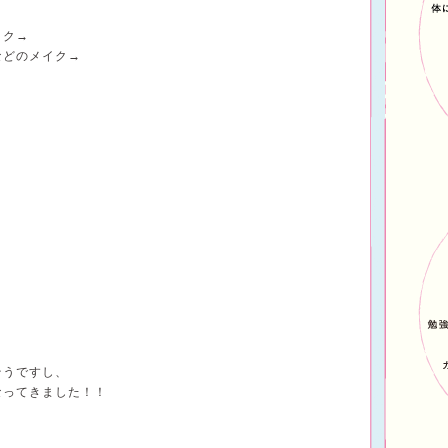
イク→
などのメイク→
そうですし、
なってきました！！