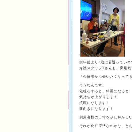
.
実年齢より5歳は若返っていま
介護スタッフTさんも、満足気
「今日誰かに会いたくなってき
そうなんです。
化粧をすると、綺麗になると
気持ちが上がります！
笑顔になります！
前向きになります！
利用者様の日常を少し輝かし
それが化粧療法なのかな、と