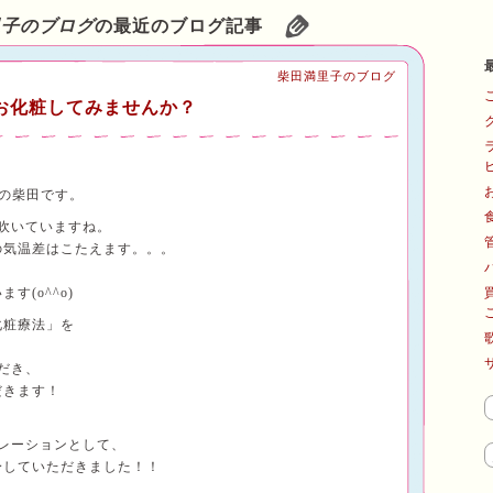
里子のブログ
の最近のブログ記事
柴田満里子のブログ
お化粧してみませんか？
員の柴田です。
吹いていますね。
の気温差はこたえます。。。
(o^^o)
化粧療法」を
だき、
だきます！
レーションとして、
身していただきました！！